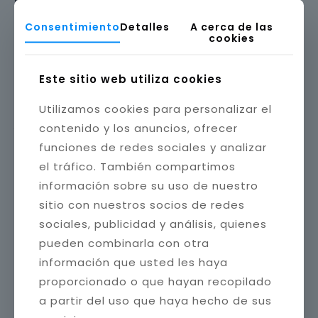
Los platos de ducha de piedra natural son sinónimo
Consentimiento
Detalles
A cerca de las
cookies
de exclusividad y elegancia, aportando un estilo
único a cualquier baño.
Su resistencia es excepcional, convirtiéndolos en una
Este sitio web utiliza cookies
de las opciones más duraderas del mercado, ideales
para quienes buscan una reforma de baño de alto
Utilizamos cookies para personalizar el
nivel. Sin embargo, requieren un mantenimiento más
contenido y los anuncios, ofrecer
frecuente para conservar su apariencia y evitar la
acumulación de humedad.
funciones de redes sociales y analizar
el tráfico. También compartimos
A pesar de ello, su estética natural y su durabilidad
hacen que sean una excelente elección para quienes
información sobre su uso de nuestro
buscan un baño con un diseño sofisticado y
sitio con nuestros socios de redes
atemporal.
sociales, publicidad y análisis, quienes
Cada tipo de plato de ducha ofrece características
pueden combinarla con otra
diferentes que se adaptan a distintos estilos y
necesidades. Elegir el adecuado garantizará una
información que usted les haya
reforma funcional y estética, mejorando la
proporcionado o que hayan recopilado
comodidad y seguridad de tu baño.
a partir del uso que haya hecho de sus
Contáctanos y descubre cómo transformar tu baño