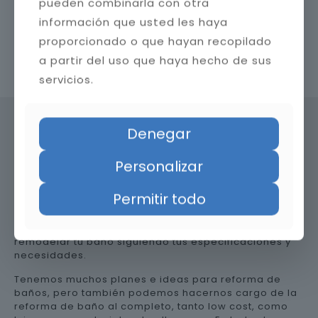
pueden combinarla con otra
información que usted les haya
proporcionado o que hayan recopilado
a partir del uso que haya hecho de sus
Contacta con nosotros
servicios.
Denegar
Precio de reformar el baño en
Personalizar
Cuenca
Permitir todo
Somos una empresa versátil, así que te ayudamos a
remodelar tu baño siguiendo tus especificaciones y
necesidades.
Tenemos muchos planes e ideas para reforma de
baños, pero también podemos hacernos cargo de la
reforma de baño al completo, tanto low cost, como