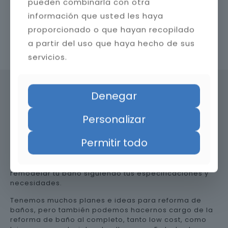
pueden combinarla con otra
información que usted les haya
proporcionado o que hayan recopilado
a partir del uso que haya hecho de sus
Contacta con nosotros
servicios.
Denegar
Precio de reformar el baño en
Personalizar
Illes Balears
Permitir todo
Somos una empresa versátil, así que te ayudamos a
remodelar tu baño siguiendo tus especificaciones y
necesidades.
Tenemos muchos planes e ideas para reforma de
baños, pero también podemos hacernos cargo de la
reforma de baño al completo, tanto low cost, como