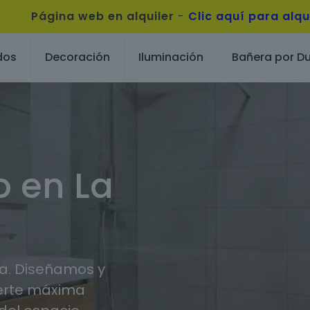
Página web en alquiler
-
Clic aquí para alqu
dos
Decoración
Iluminación
Bañera por D
o en La
ja. Diseñamos y
erte máxima