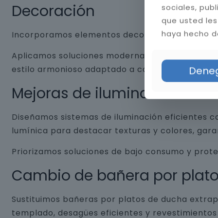
Decoración
sociales, pub
que usted les
haya hecho de
Incorporamos elementos decorativos que combin
Aplicamos soluciones modernas como nichos empo
estilo armonioso adaptado a cada baño.
Dene
Mejoras de iluminación
Diseñamos sistemas de iluminación eficientes co
lumínica para destacar texturas y colores, gar
Priorizamos soluciones de bajo consumo y prot
Cambio de bañera por plat
Sustituimos bañeras por platos de ducha extrap
templado, desagües eficientes y revestimientos 