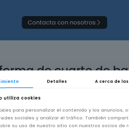
Contacta con nosotros
eforma de cuarto de bañ
imiento
Detalles
A cerca de la
b utiliza cookies
okies para personalizar el contenido y los anuncios, o
bilidad del baño. Instalamos cerámica, porcelánico
redes sociales y analizar el tráfico. También compar
tas resistentes a la humedad y hongos, mejorando l
obre su uso de nuestro sitio con nuestros socios de 