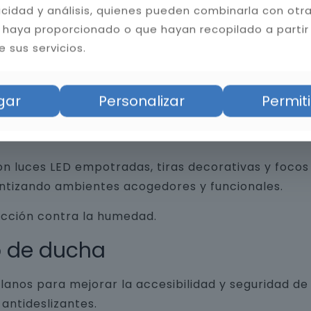
licidad y análisis, quienes pueden combinarla con otr
 haya proporcionado o que hayan recopilado a partir
 sus servicios.
an funcionalidad y diseño, desde revestimientos 
trados, espejos retroiluminados y grifería minim
gar
Personalizar
Permiti
n luces LED empotradas, tiras decorativas y focos 
antizando ambientes acogedores y funcionales.
ección contra la humedad.
o de ducha
lanos para mejorar la accesibilidad y seguridad d
antideslizantes.