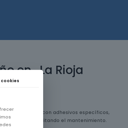
o en , La Rioja
s cookies
frecer
 y piedra natural con adhesivos específicos,
timos
a estética y facilitando el mantenimiento.
redes