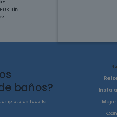
ta.
esto sin
ño
Nu
ros
Refo
 de baños?
Instala
Mejor
completo en toda la
Cam