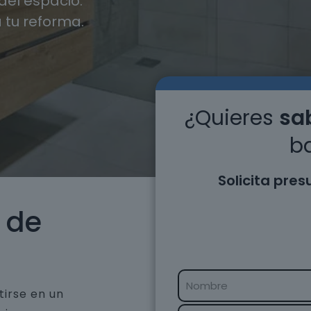
el espacio.
 tu reforma.
¿Quieres
sab
ba
Solicita pre
 de
tirse en un