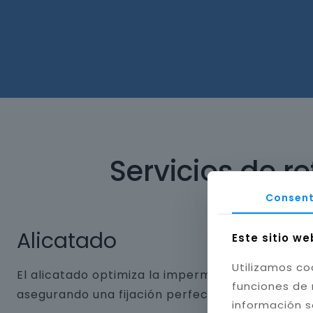
Servicios de r
Consent
Alicatado
Este sitio we
Utilizamos co
El alicatado optimiza la impermeabilidad y dura
funciones de 
asegurando una fijación perfecta. Aplicamos jun
información s