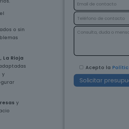
rios.
el
ados o sin
oblemas
 La Rioja
 adaptadas
Acepto la
Políti
 y
egurar
presas
y
acio