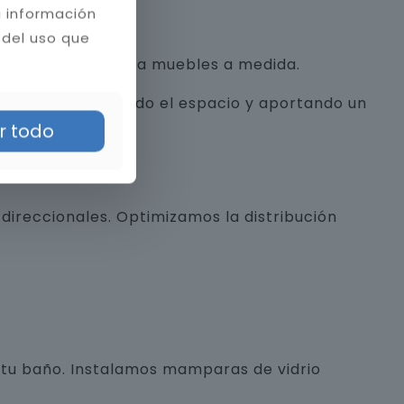
a información
 del uso que
con texturas hasta muebles a medida.
alista, optimizando el espacio y aportando un
r todo
direccionales. Optimizamos la distribución
e tu baño. Instalamos mamparas de vidrio