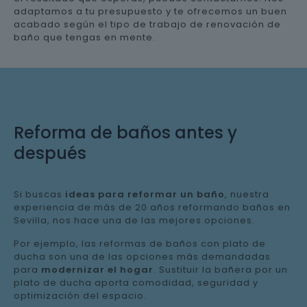
adaptamos a tu presupuesto y te ofrecemos un buen
acabado según el tipo de trabajo de renovación de
baño que tengas en mente.
Reforma de baños antes y
después
Si buscas
ideas para reformar un baño
, nuestra
experiencia de más de 20 años reformando baños en
Sevilla, nos hace una de las mejores opciones.
Por ejemplo, las reformas de baños con plato de
ducha son una de las opciones más demandadas
para
modernizar el hogar
. Sustituir la bañera por un
plato de ducha aporta comodidad, seguridad y
optimización del espacio.