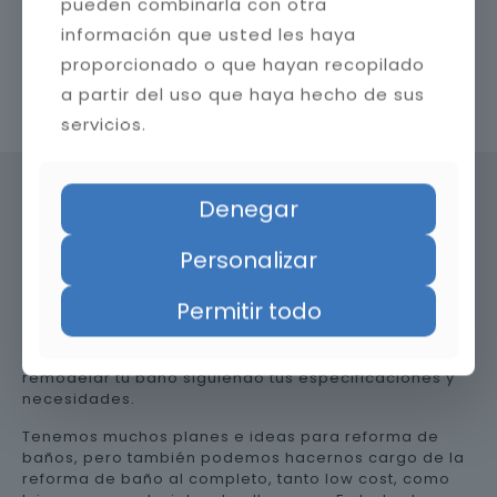
pueden combinarla con otra
información que usted les haya
proporcionado o que hayan recopilado
a partir del uso que haya hecho de sus
Contacta con nosotros
servicios.
Denegar
Precio de reformar el baño en
Personalizar
Sevilla
Permitir todo
Somos una empresa versátil, así que te ayudamos a
remodelar tu baño siguiendo tus especificaciones y
necesidades.
Tenemos muchos planes e ideas para reforma de
baños, pero también podemos hacernos cargo de la
reforma de baño al completo, tanto low cost, como