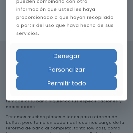
pueden combinarla con otra
información que usted les haya
proporcionado o que hayan recopilado
a partir del uso que haya hecho de sus
Contacta con nosotros
servicios.
Denegar
Precio de reformar el baño en
Personalizar
Cádiz
Permitir todo
Somos una empresa versátil, así que te ayudamos a
remodelar tu baño siguiendo tus especificaciones y
necesidades.
Tenemos muchos planes e ideas para reforma de
baños, pero también podemos hacernos cargo de la
reforma de baño al completo, tanto low cost, como