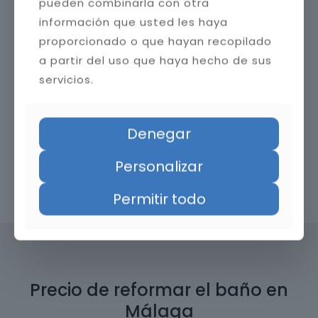
pueden combinarla con otra
información que usted les haya
proporcionado o que hayan recopilado
a partir del uso que haya hecho de sus
servicios.
Denegar
Personalizar
Contacta con nosotros
Permitir todo
Precio de reformar el baño en
Málaga