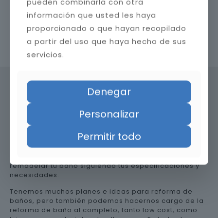
pueden combinarla con otra
información que usted les haya
proporcionado o que hayan recopilado
a partir del uso que haya hecho de sus
Contacta con nosotros
servicios.
Denegar
Precio de reformar el baño en
Personalizar
Zamora
Permitir todo
Somos una empresa versátil, así que te ayudamos a
remodelar tu baño siguiendo tus especificaciones y
necesidades.
Tenemos muchos planes e ideas para reforma de
baños, pero también podemos hacernos cargo de la
reforma de baño al completo, tanto low cost, como