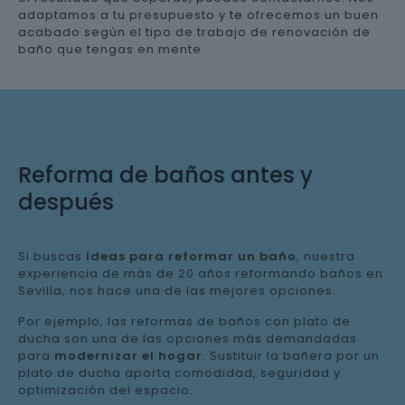
adaptamos a tu presupuesto y te ofrecemos un buen
acabado según el tipo de trabajo de renovación de
baño que tengas en mente.
Reforma de baños antes y
después
Si buscas
ideas para reformar un baño
, nuestra
experiencia de más de 20 años reformando baños en
Sevilla, nos hace una de las mejores opciones.
Por ejemplo, las reformas de baños con plato de
ducha son una de las opciones más demandadas
para
modernizar el hogar
. Sustituir la bañera por un
plato de ducha aporta comodidad, seguridad y
optimización del espacio.