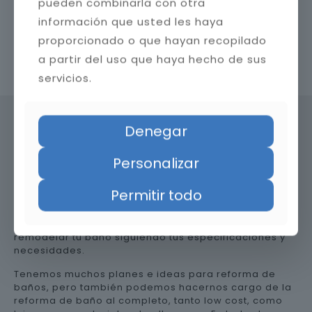
pueden combinarla con otra
información que usted les haya
proporcionado o que hayan recopilado
a partir del uso que haya hecho de sus
Contacta con nosotros
servicios.
Denegar
Precio de reformar el baño en
Personalizar
Sevilla
Permitir todo
Somos una empresa versátil, así que te ayudamos a
remodelar tu baño siguiendo tus especificaciones y
necesidades.
Tenemos muchos planes e ideas para reforma de
baños, pero también podemos hacernos cargo de la
reforma de baño al completo, tanto low cost, como