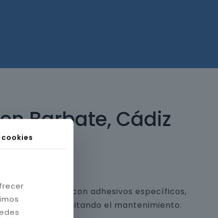
 en Barbate, Cádiz
s cookies
frecer
 y piedra natural con adhesivos específicos,
timos
a estética y facilitando el mantenimiento.
redes