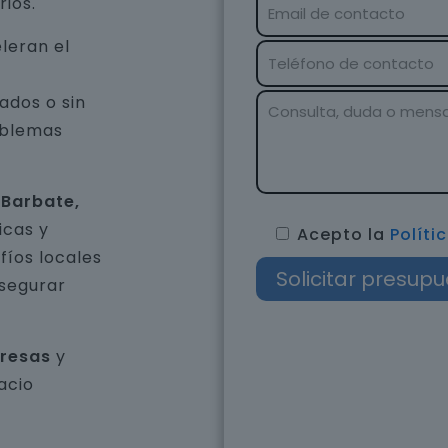
rios.
leran el
ados o sin
oblemas
 Barbate,
icas y
Acepto la
Políti
íos locales
asegurar
presas
y
acio