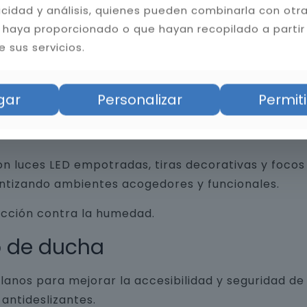
licidad y análisis, quienes pueden combinarla con otr
 haya proporcionado o que hayan recopilado a partir
 sus servicios.
an funcionalidad y diseño, desde revestimientos 
trados, espejos retroiluminados y grifería minim
gar
Personalizar
Permiti
n luces LED empotradas, tiras decorativas y focos 
antizando ambientes acogedores y funcionales.
ección contra la humedad.
o de ducha
lanos para mejorar la accesibilidad y seguridad d
antideslizantes.