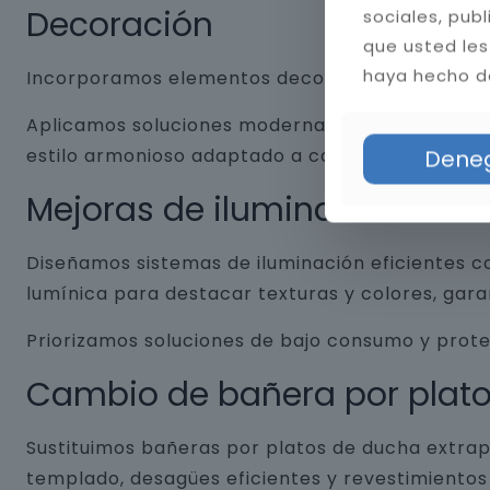
Decoración
sociales, pub
que usted les
haya hecho de
Incorporamos elementos decorativos que combin
Aplicamos soluciones modernas como nichos empo
estilo armonioso adaptado a cada baño.
Dene
Mejoras de iluminación
Diseñamos sistemas de iluminación eficientes co
lumínica para destacar texturas y colores, gar
Priorizamos soluciones de bajo consumo y prot
Cambio de bañera por plat
Sustituimos bañeras por platos de ducha extrap
templado, desagües eficientes y revestimientos 