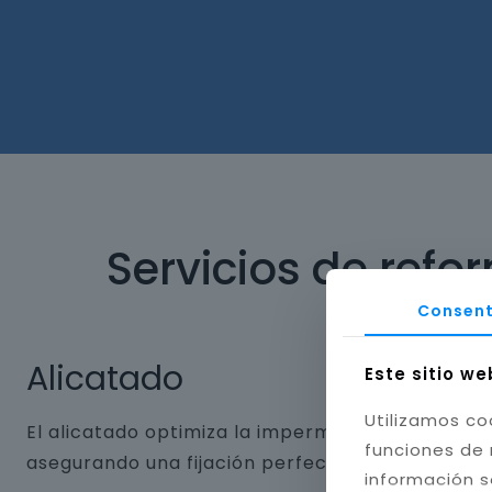
Servicios de refo
Consent
Alicatado
Este sitio we
Utilizamos co
El alicatado optimiza la impermeabilidad y dura
funciones de 
asegurando una fijación perfecta. Aplicamos jun
información s