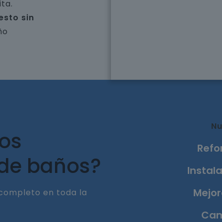
ta.
esto sin
ño
Nu
ros
Refo
 de baños?
Instala
Mejor
completo en toda la
Cam