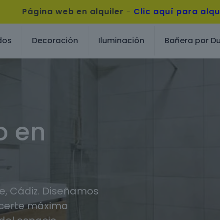
Página web en alquiler
-
Clic aquí para alqu
dos
Decoración
Iluminación
Bañera por D
o en
e, Cádiz. Diseñamos
ecerte máxima