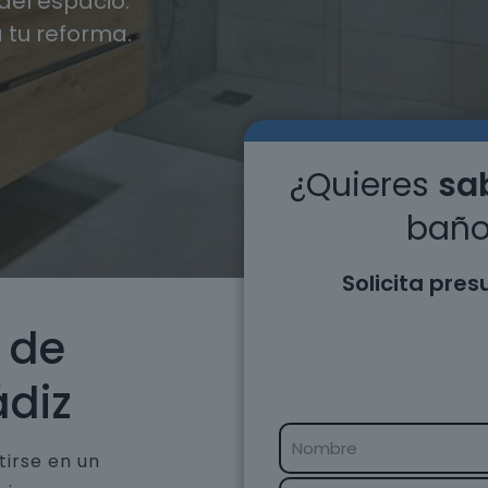
el espacio.
 tu reforma.
¿Quieres
sab
baño
Solicita pre
 de
ádiz
tirse en un