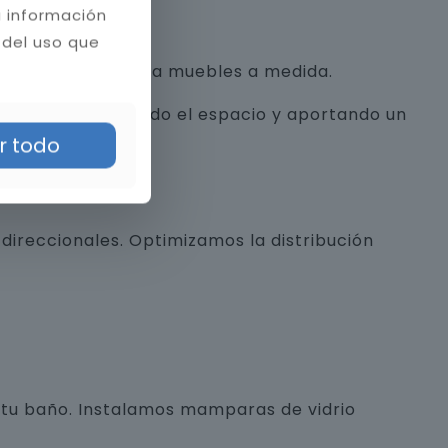
a información
 del uso que
con texturas hasta muebles a medida.
alista, optimizando el espacio y aportando un
r todo
direccionales. Optimizamos la distribución
e tu baño. Instalamos mamparas de vidrio