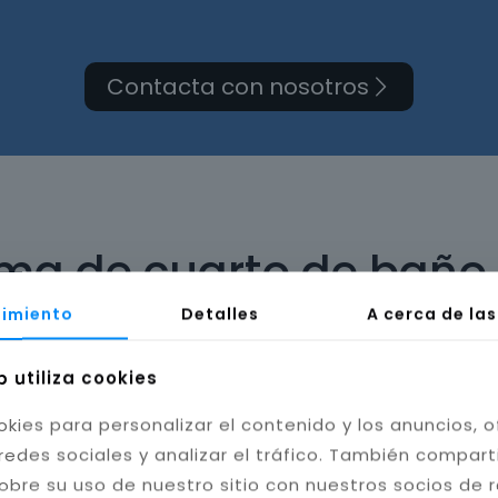
Contacta con nosotros
rma de cuarto de baño
imiento
Detalles
A cerca de la
b utiliza cookies
okies para personalizar el contenido y los anuncios, o
bilidad del baño. Instalamos cerámica, porcelánico
redes sociales y analizar el tráfico. También compar
tas resistentes a la humedad y hongos, mejorando l
obre su uso de nuestro sitio con nuestros socios de 