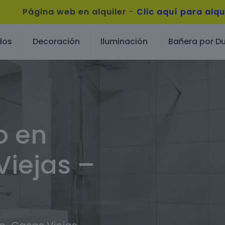
Página web en alquiler
-
Clic aquí para alqu
dos
Decoración
Iluminación
Bañera por D
o en
iejas –