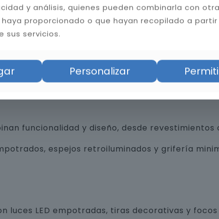
licidad y análisis, quienes pueden combinarla con otr
 haya proporcionado o que hayan recopilado a partir
 sus servicios.
bilidad del baño. Instalamos cerámica, porcelánico
gar
Personalizar
Permiti
tas resistentes a la humedad y hongos, mejorando l
an funcionalidad y diseño, desde revestimientos 
trados, espejos retroiluminados y grifería minim
n luces LED empotradas, tiras decorativas y focos 