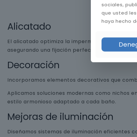
sociales, pub
que usted les
haya hecho de
Alicatado
El alicatado optimiza la impermeabilidad y dura
Dene
asegurando una fijación perfecta. Aplicamos jun
Decoración
Incorporamos elementos decorativos que combin
Aplicamos soluciones modernas como nichos empo
estilo armonioso adaptado a cada baño.
Mejoras de iluminación
Diseñamos sistemas de iluminación eficientes co