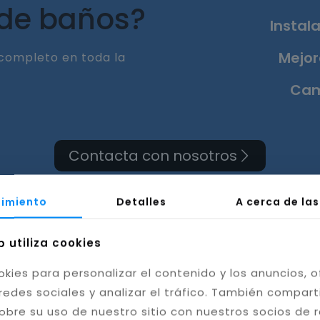
 de baños?
Instala
Mejor
completo en toda la
Cam
Contacta con nosotros
imiento
Detalles
A cerca de la
b utiliza cookies
rma de cuarto de bañ
okies para personalizar el contenido y los anuncios, o
redes sociales y analizar el tráfico. También compar
Viejas, Cádiz
obre su uso de nuestro sitio con nuestros socios de 