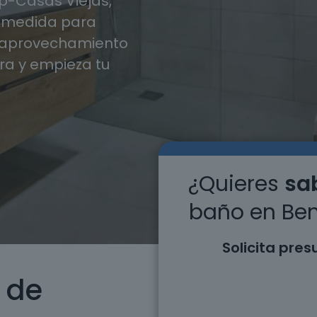
p-Casas Viejas,
 medida para
y aprovechamiento
ra y empieza tu
¿Quieres
sab
baño en Ben
Solicita pre
 de