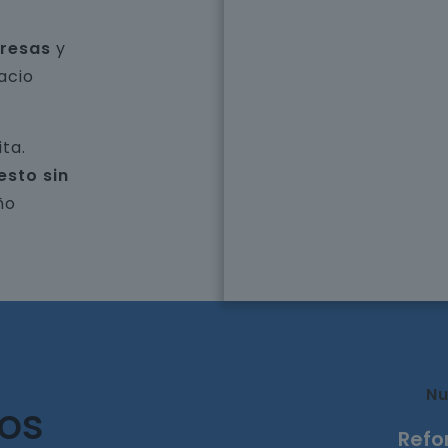
presas
y
acio
ta.
esto sin
ño
Nu
ros
Refo