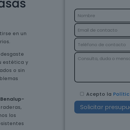
asas
tirse en un
rios.
l desgaste
u estética y
ados o sin
oblemas
Acepto la
Políti
 Benalup-
uraderas,
os los
esistentes