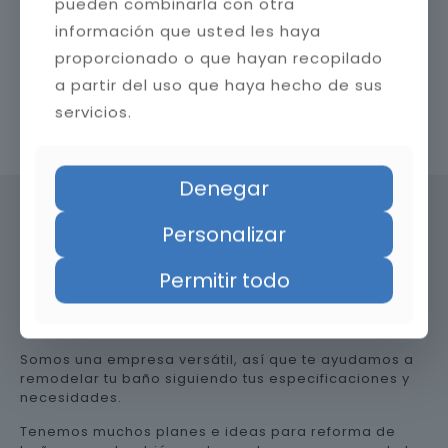
pueden combinarla con otra
información que usted les haya
proporcionado o que hayan recopilado
a partir del uso que haya hecho de sus
servicios.
Contacta con nosotros
Denegar
Personalizar
Precio de reformar el baño en
Permitir todo
Sevilla
Somos una empresa versátil, así que te ayudamos a
remodelar tu baño siguiendo tus especificaciones y
necesidades.
Tenemos muchos planes e ideas para reforma de