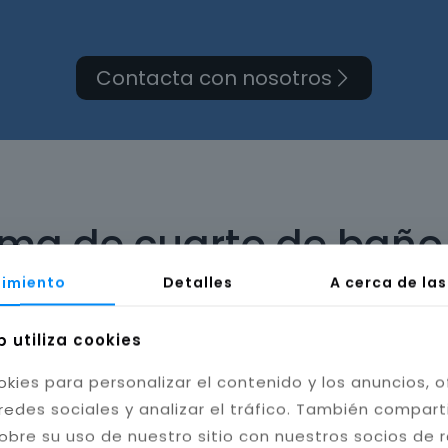
Contacta con nosotros
rma de cuarto de baño 
imiento
Detalles
A cerca de la
b utiliza cookies
okies para personalizar el contenido y los anuncios, o
bilidad del baño. Instalamos cerámica, porcelánico
redes sociales y analizar el tráfico. También compar
tas resistentes a la humedad y hongos, mejorando l
obre su uso de nuestro sitio con nuestros socios de 