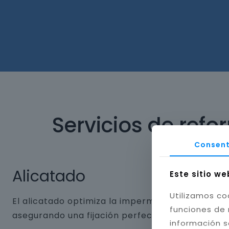
Servicios de refo
Consent
Alicatado
Este sitio we
Utilizamos co
El alicatado optimiza la impermeabilidad y dura
funciones de 
asegurando una fijación perfecta. Aplicamos jun
información s