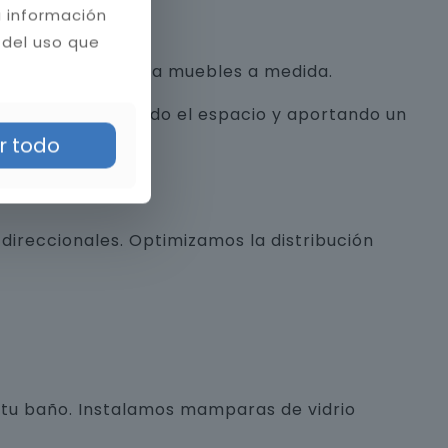
a información
 del uso que
con texturas hasta muebles a medida.
alista, optimizando el espacio y aportando un
r todo
direccionales. Optimizamos la distribución
e tu baño. Instalamos mamparas de vidrio