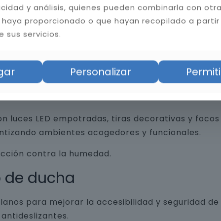
licidad y análisis, quienes pueden combinarla con otr
 haya proporcionado o que hayan recopilado a partir
 sus servicios.
an funcionalidad y diseño, desde revestimientos 
trados, espejos retroiluminados y grifería minim
gar
Personalizar
Permiti
n luces LED empotradas, tiras decorativas y focos 
antizando ambientes acogedores y funcionales.
ección contra la humedad.
o de ducha
lanos para mejorar la accesibilidad y seguridad d
antideslizantes.