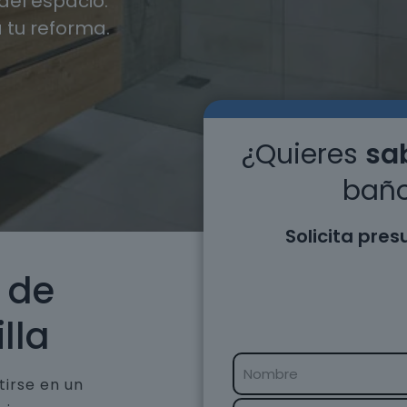
el espacio.
 tu reforma.
¿Quieres
sab
baño
Solicita pre
 de
lla
tirse en un