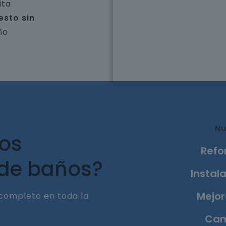
ta.
esto sin
ño
Nu
ros
Refo
 de baños?
Instala
Mejor
completo en toda la
Cam