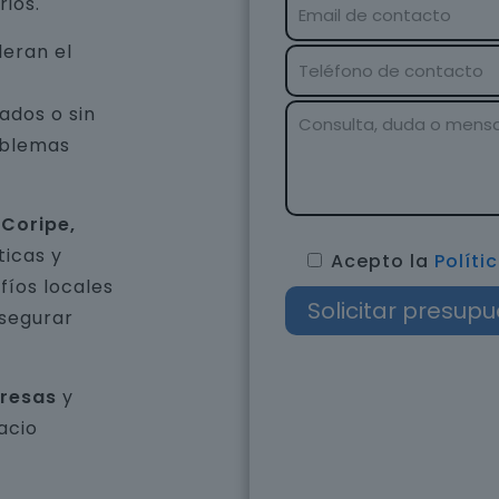
rios.
leran el
ados o sin
oblemas
 Coripe,
ticas y
Acepto la
Políti
íos locales
asegurar
presas
y
acio