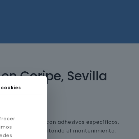
en Coripe, Sevilla
s cookies
frecer
 y piedra natural con adhesivos específicos,
timos
a estética y facilitando el mantenimiento.
redes