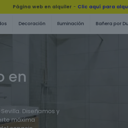
Página web en alquiler
-
Clic aquí para alqu
dos
Decoración
Iluminación
Bañera por D
o en
Sevilla. Diseñamos y
erte máxima