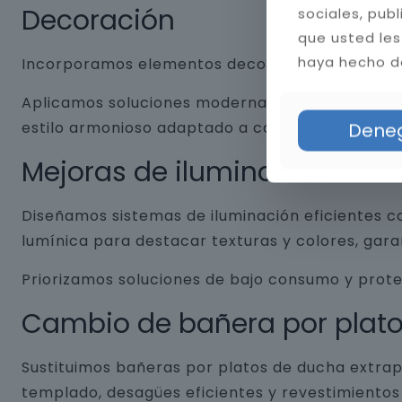
Decoración
sociales, pub
que usted les
haya hecho de
Incorporamos elementos decorativos que combin
Aplicamos soluciones modernas como nichos empo
estilo armonioso adaptado a cada baño.
Dene
Mejoras de iluminación
Diseñamos sistemas de iluminación eficientes co
lumínica para destacar texturas y colores, gar
Priorizamos soluciones de bajo consumo y prot
Cambio de bañera por plat
Sustituimos bañeras por platos de ducha extrap
templado, desagües eficientes y revestimientos 