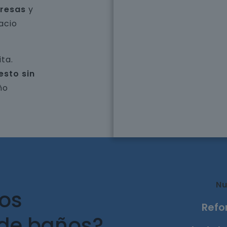
presas
y
acio
ta.
esto sin
ño
Nu
ros
Refo
 de baños?