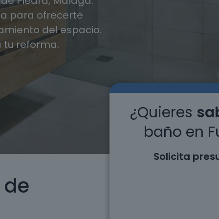
de Piedra, Málaga.
 para ofrecerte
miento del espacio.
 tu reforma.
¿Quieres
sab
baño en F
Solicita pre
 de