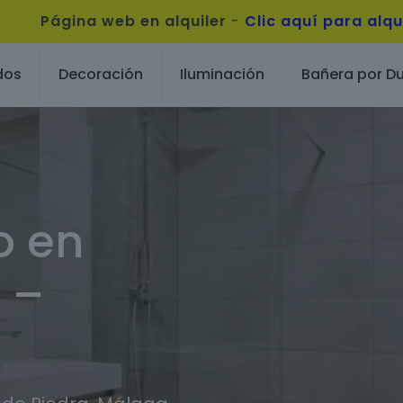
Página web en alquiler
-
Clic aquí para alqu
dos
Decoración
Iluminación
Bañera por D
o en
 –