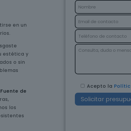
tirse en un
rios.
esgaste
u estética y
ados o sin
oblemas
Acepto la
Políti
 Fuente de
ras,
os los
esistentes