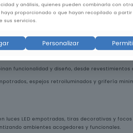
licidad y análisis, quienes pueden combinarla con otr
 haya proporcionado o que hayan recopilado a partir
 sus servicios.
bilidad del baño. Instalamos cerámica, porcelánico
tas resistentes a la humedad y hongos, mejorando l
gar
Personalizar
Permiti
an funcionalidad y diseño, desde revestimientos 
trados, espejos retroiluminados y grifería minim
n luces LED empotradas, tiras decorativas y focos 
antizando ambientes acogedores y funcionales.