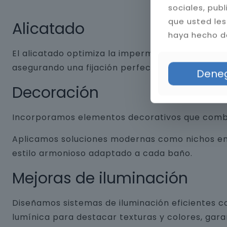
sociales, pub
que usted les
Alicatado
haya hecho de
El alicatado optimiza la impermeabilidad y dura
asegurando una fijación perfecta. Aplicamos jun
Dene
Decoración
Incorporamos elementos decorativos que combin
Aplicamos soluciones modernas como nichos empo
estilo armonioso adaptado a cada baño.
Mejoras de iluminación
Diseñamos sistemas de iluminación eficientes co
lumínica para destacar texturas y colores, gar