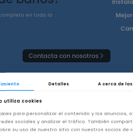
Instala
Mejor
completo en toda la
Cam
Contacta con nosotros
imiento
Detalles
A cerca de la
ma de cuarto de baño e
b utiliza cookies
okies para personalizar el contenido y los anuncios, o
Málaga
redes sociales y analizar el tráfico. También compar
obre su uso de nuestro sitio con nuestros socios de 