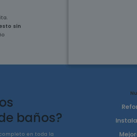
ta.
esto sin
ño
Nu
ros
Refo
 de baños?
Instala
Mejor
completo en toda la