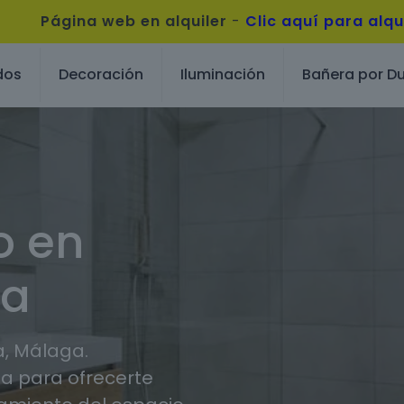
Página web en alquiler
-
Clic aquí para alqu
dos
Decoración
Iluminación
Bañera por D
o en
ga
, Málaga.
 para ofrecerte