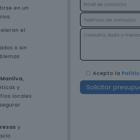
tirse en un
rios.
eleran el
ados o sin
oblemas
Acepto la
Políti
 Manilva,
éticas y
íos locales
asegurar
presas
y
acio