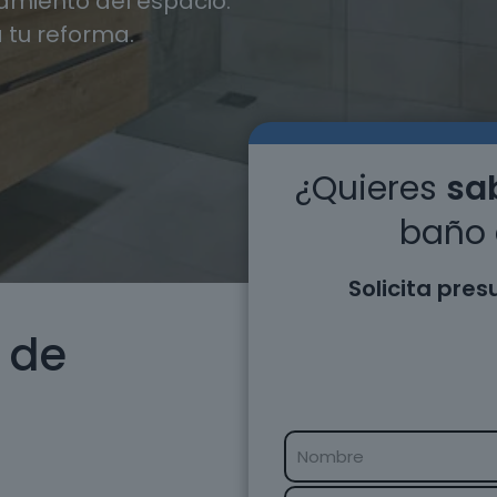
miento del espacio.
 tu reforma.
¿Quieres
sab
baño 
Solicita pre
 de