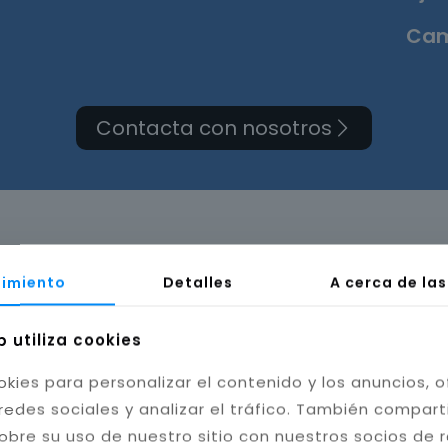
Cam
Contacta con nosotros
rma de cuarto de baño 
imiento
Detalles
A cerca de la
b utiliza cookies
okies para personalizar el contenido y los anuncios, o
redes sociales y analizar el tráfico. También compar
obre su uso de nuestro sitio con nuestros socios de 
bilidad del baño. Instalamos cerámica, porcelánico