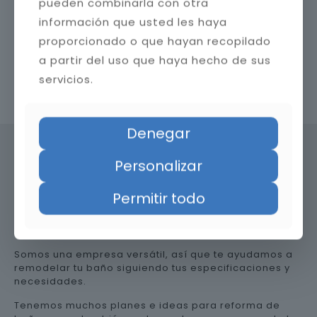
pueden combinarla con otra
información que usted les haya
proporcionado o que hayan recopilado
a partir del uso que haya hecho de sus
servicios.
Contacta con nosotros
Denegar
Personalizar
Precio de reformar el baño en
Permitir todo
Córdoba
Somos una empresa versátil, así que te ayudamos a
remodelar tu baño siguiendo tus especificaciones y
necesidades.
Tenemos muchos planes e ideas para reforma de