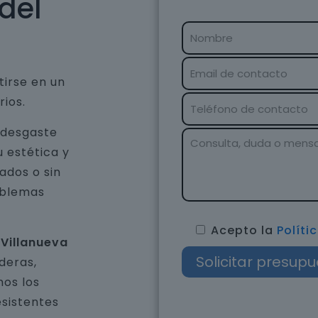
del
tirse en un
rios.
 desgaste
u estética y
ados o sin
oblemas
Acepto la
Políti
 Villanueva
deras,
os los
esistentes