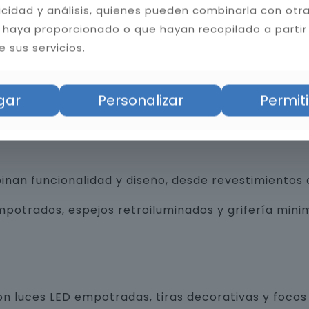
licidad y análisis, quienes pueden combinarla con otr
 haya proporcionado o que hayan recopilado a partir
 sus servicios.
bilidad del baño. Instalamos cerámica, porcelánico
gar
Personalizar
Permiti
tas resistentes a la humedad y hongos, mejorando l
an funcionalidad y diseño, desde revestimientos 
trados, espejos retroiluminados y grifería minim
n luces LED empotradas, tiras decorativas y focos 