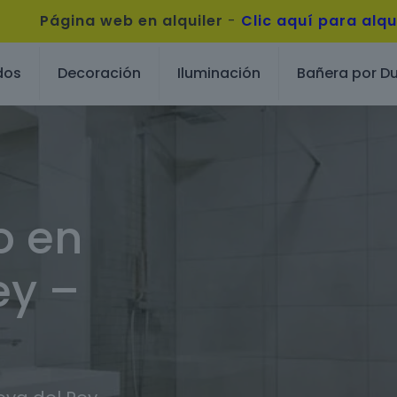
Página web en alquiler
-
Clic aquí para alqu
dos
Decoración
Iluminación
Bañera por D
o en
ey –