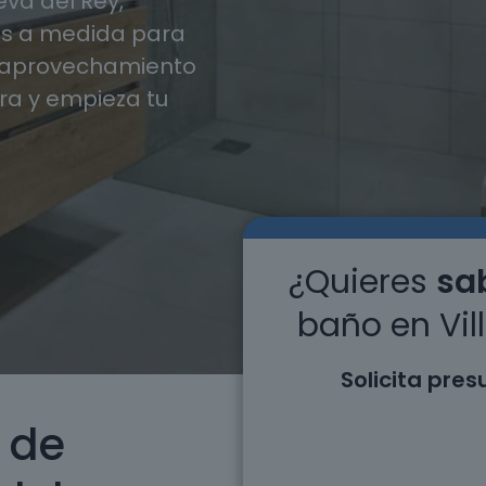
va del Rey,
s a medida para
y aprovechamiento
ra y empieza tu
¿Quieres
sab
baño en Vil
Solicita pre
 de