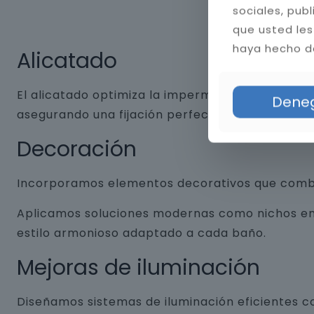
sociales, pub
que usted les
haya hecho de
Alicatado
El alicatado optimiza la impermeabilidad y dura
Dene
asegurando una fijación perfecta. Aplicamos jun
Decoración
Incorporamos elementos decorativos que combin
Aplicamos soluciones modernas como nichos empo
estilo armonioso adaptado a cada baño.
Mejoras de iluminación
Diseñamos sistemas de iluminación eficientes co