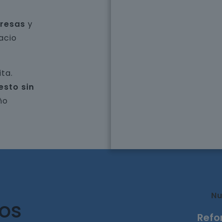
presas
y
acio
ta.
esto sin
ño
Nu
ros
Refo