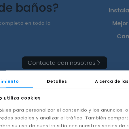
 de baños?
Instala
Mejor
completo en toda la
Cam
Contacta con nosotros
imiento
Detalles
A cerca de la
b utiliza cookies
a de cuarto de baño en
okies para personalizar el contenido y los anuncios, o
redes sociales y analizar el tráfico. También compar
Córdoba
obre su uso de nuestro sitio con nuestros socios de 