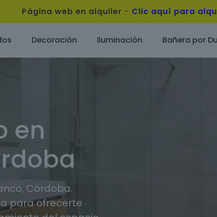
Página web en alquiler
-
Clic aquí para alqu
dos
Decoración
Iluminación
Bañera por D
o en
órdoba
anco, Córdoba.
 para ofrecerte