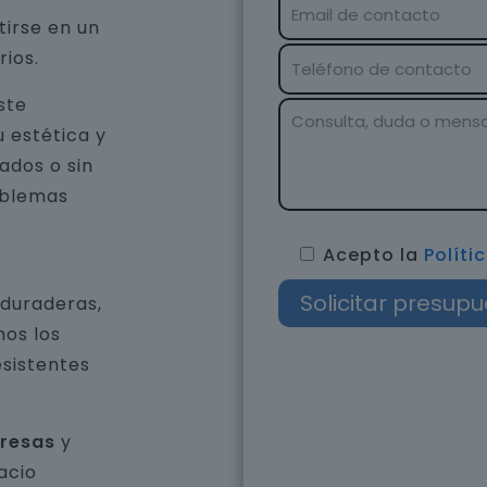
tirse en un
rios.
ste
u estética y
ados o sin
oblemas
Acepto la
Políti
 duraderas,
os los
esistentes
presas
y
acio