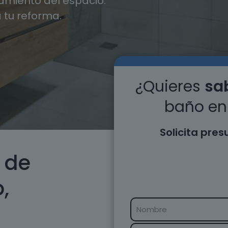
miento del espacio.
 tu reforma.
¿Quieres
sab
baño en
Solicita pre
 de
,