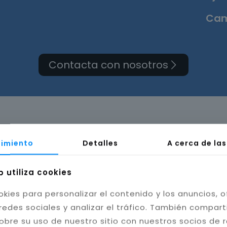
Cam
Contacta con nosotros
a de cuarto de baño en
imiento
Detalles
A cerca de la
b utiliza cookies
okies para personalizar el contenido y los anuncios, o
redes sociales y analizar el tráfico. También compar
obre su uso de nuestro sitio con nuestros socios de 
bilidad del baño. Instalamos cerámica, porcelánico