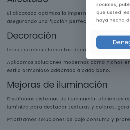
sociales, pub
que usted les
El alicatado optimiza la impermeabilidad y dura
haya hecho de
asegurando una fijación perfecta. Aplicamos jun
Decoración
Dene
Incorporamos elementos decorativos que combin
Aplicamos soluciones modernas como nichos empo
estilo armonioso adaptado a cada baño.
Mejoras de iluminación
Diseñamos sistemas de iluminación eficientes co
lumínica para destacar texturas y colores, gar
Priorizamos soluciones de bajo consumo y prot