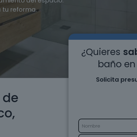
miento del espacio.
 tu reforma.
¿Quieres
sab
baño en 
Solicita pre
 de
co,