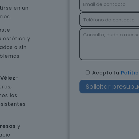
tirse en un
rios.
aste
u estética y
ados o sin
oblemas
Acepto la
Políti
 Vélez-
eras,
os los
esistentes
presas
y
acio