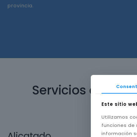
provincia.
Servicios de ref
Consent
Este sitio we
Utilizamos co
funciones de 
Alicatado
información s