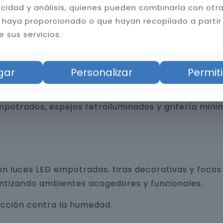
licidad y análisis, quienes pueden combinarla con otr
 haya proporcionado o que hayan recopilado a partir
bilidad del baño. Instalamos cerámica, porcelánico
 sus servicios.
tas resistentes a la humedad y hongos, mejorando l
gar
Personalizar
Permiti
an funcionalidad y diseño, desde revestimientos 
trados, espejos retroiluminados y grifería minim
n luces LED empotradas, tiras decorativas y focos 
antizando ambientes acogedores y funcionales.
ección contra la humedad.