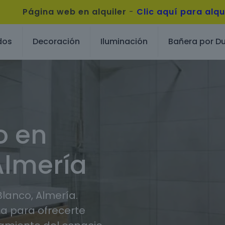
Página web en alquiler
-
Clic aquí para alqu
dos
Decoración
Iluminación
Bañera por D
o en
Almería
lanco, Almería.
 para ofrecerte