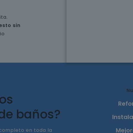
ta.
esto sin
ño
Nu
ros
Refo
 de baños?
Instala
Mejor
completo en toda la