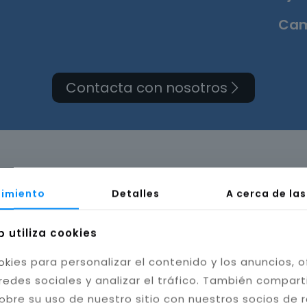
Cam
Contacta con nosotros
orma de cuarto de baño
imiento
Detalles
A cerca de la
Almería
b utiliza cookies
okies para personalizar el contenido y los anuncios, o
redes sociales y analizar el tráfico. También compar
obre su uso de nuestro sitio con nuestros socios de 