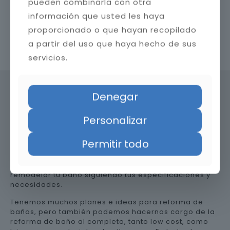
pueden combinarla con otra
información que usted les haya
proporcionado o que hayan recopilado
a partir del uso que haya hecho de sus
Contacta con nosotros
servicios.
Denegar
Precio de reformar el baño en
Personalizar
Almería
Permitir todo
Somos una empresa versátil, así que te ayudamos a
remodelar tu baño siguiendo tus especificaciones y
necesidades.
Tenemos muchos planes e ideas para reforma de
baños, pero también podemos hacernos cargo de la
reforma de baño al completo, tanto low cost, como