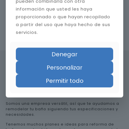
pueden combinarla con otra
información que usted les haya
proporcionado o que hayan recopilado
a partir del uso que haya hecho de sus
servicios.
Contacta con nosotros
Denegar
Personalizar
Precio de reformar el baño en
Permitir todo
Granada
Somos una empresa versátil, así que te ayudamos a
remodelar tu baño siguiendo tus especificaciones y
necesidades.
Tenemos muchos planes e ideas para reforma de