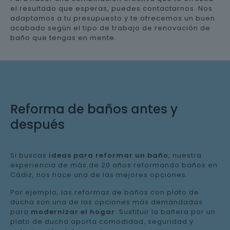
el resultado que esperas, puedes contactarnos. Nos
adaptamos a tu presupuesto y te ofrecemos un buen
acabado según el tipo de trabajo de renovación de
baño que tengas en mente.
Reforma de baños antes y
después
Si buscas
ideas para reformar un baño
, nuestra
experiencia de más de 20 años reformando baños en
Cádiz, nos hace una de las mejores opciones.
Por ejemplo, las reformas de baños con plato de
ducha son una de las opciones más demandadas
para
modernizar el hogar
. Sustituir la bañera por un
plato de ducha aporta comodidad, seguridad y