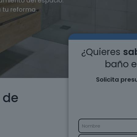
miento del espacio.
 tu reforma.
¿Quieres
sab
baño e
Solicita pre
 de