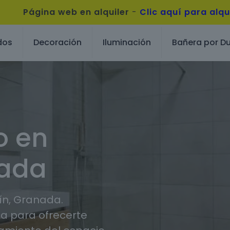
Página web en alquiler
-
Clic aquí para alqu
dos
Decoración
Iluminación
Bañera por D
o en
nada
ín, Granada.
 para ofrecerte