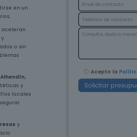
tirse en un
rios.
e aceleran
 y
ados o sin
oblemas
Acepto la
Políti
 Alhendín,
téticas y
íos locales
asegurar
presas
y
acio