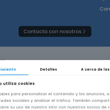
Cam
Contacta con nosotros
ma de cuarto de baño e
imiento
Detalles
A cerca de la
b utiliza cookies
okies para personalizar el contenido y los anuncios, o
redes sociales y analizar el tráfico. También compar
obre su uso de nuestro sitio con nuestros socios de 
bilidad del baño. Instalamos cerámica, porcelánico