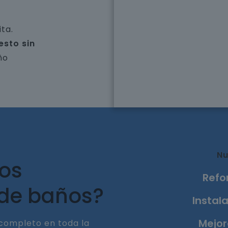
ta.
esto sin
ño
Nu
ros
Refo
 de baños?
Instala
Mejor
completo en toda la