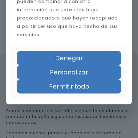
pueden combinarla con otra
información que usted les haya
proporcionado o que hayan recopilado
a partir del uso que haya hecho de sus
servicios.
Contacta con nosotros
Denegar
Personalizar
Precio de reformar el baño en
Permitir todo
Granada
Somos una empresa versátil, así que te ayudamos a
remodelar tu baño siguiendo tus especificaciones y
necesidades.
Tenemos muchos planes e ideas para reforma de