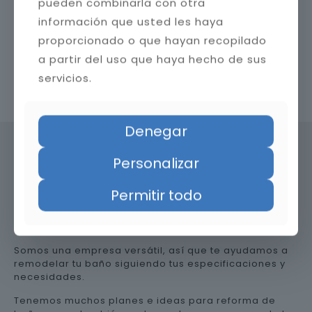
pueden combinarla con otra
información que usted les haya
proporcionado o que hayan recopilado
a partir del uso que haya hecho de sus
servicios.
Contacta con nosotros
Denegar
Personalizar
Precio de reformar el baño en
Permitir todo
Almería
Somos una empresa versátil, así que te ayudamos a
remodelar tu baño siguiendo tus especificaciones y
necesidades.
Tenemos muchos planes e ideas para reforma de