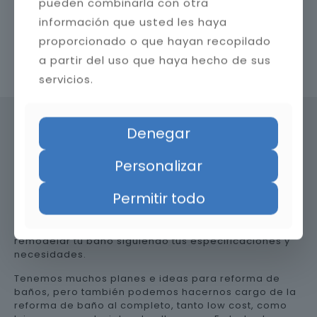
pueden combinarla con otra
información que usted les haya
proporcionado o que hayan recopilado
a partir del uso que haya hecho de sus
Contacta con nosotros
servicios.
Denegar
Precio de reformar el baño en
Personalizar
Almería
Permitir todo
Somos una empresa versátil, así que te ayudamos a
remodelar tu baño siguiendo tus especificaciones y
necesidades.
Tenemos muchos planes e ideas para reforma de
baños, pero también podemos hacernos cargo de la
reforma de baño al completo, tanto low cost, como