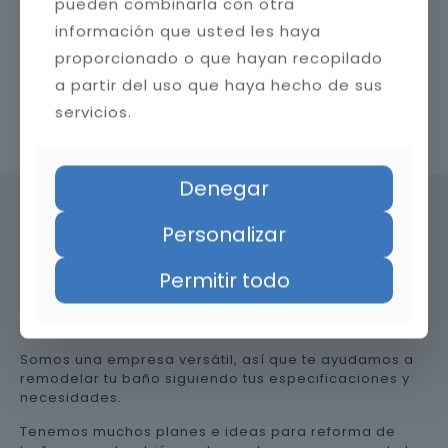
pueden combinarla con otra
información que usted les haya
proporcionado o que hayan recopilado
a partir del uso que haya hecho de sus
servicios.
Contacta con nosotros
Denegar
Personalizar
Precio de reformar el baño en
Permitir todo
Granada
Somos una empresa versátil, así que te ayudamos a
remodelar tu baño siguiendo tus especificaciones y
necesidades.
Tenemos muchos planes e ideas para reforma de