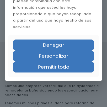
pueden combinarla con otra
información que usted les haya
proporcionado o que hayan recopilado
a partir del uso que haya hecho de sus
servicios.
Contacta con nosotros
Denegar
Personalizar
Precio de reformar el baño en
Permitir todo
Almería
Somos una empresa versátil, así que te ayudamos a
remodelar tu baño siguiendo tus especificaciones y
necesidades.
Tenemos muchos planes e ideas para reforma de