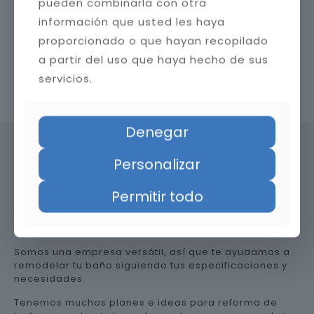
pueden combinarla con otra
información que usted les haya
proporcionado o que hayan recopilado
a partir del uso que haya hecho de sus
servicios.
Contacta con nosotros
Denegar
Personalizar
Precio de reformar el baño en
Permitir todo
Almería
Somos una empresa versátil, así que te ayudamos a
remodelar tu baño siguiendo tus especificaciones y
necesidades.
Tenemos muchos planes e ideas para reforma de