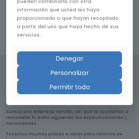
pueden combinarla con otra
información que usted les haya
proporcionado o que hayan recopilado
a partir del uso que haya hecho de sus
servicios.
Contacta con nosotros
Denegar
Personalizar
Precio de reformar el baño en
Permitir todo
Almería
Somos una empresa versátil, así que te ayudamos a
remodelar tu baño siguiendo tus especificaciones y
necesidades.
Tenemos muchos planes e ideas para reforma de