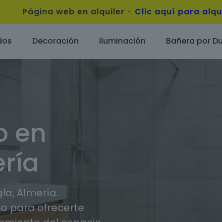
Página web en alquiler
-
Clic aquí para alqu
dos
Decoración
Iluminación
Bañera por D
o en
ría
a, Almería.
 para ofrecerte