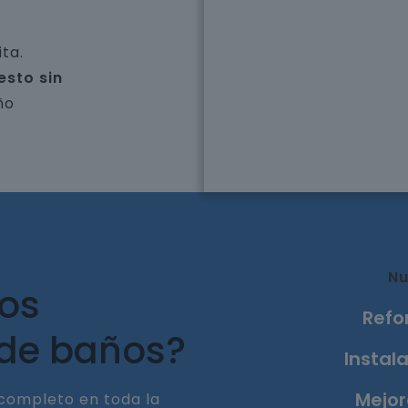
ta.
esto sin
ño
Nu
ros
Refo
 de baños?
Instala
Mejor
completo en toda la