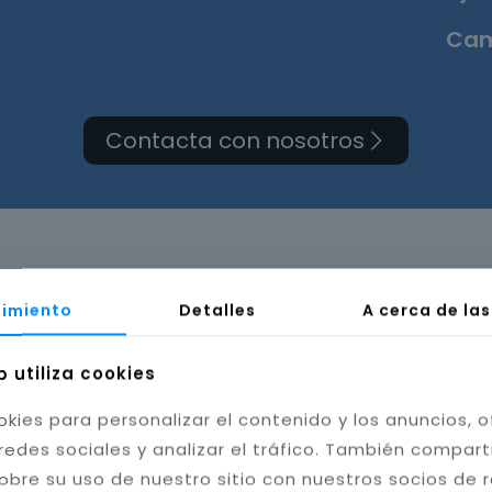
Cam
Contacta con nosotros
a de cuarto de baño e
imiento
Detalles
A cerca de la
b utiliza cookies
okies para personalizar el contenido y los anuncios, o
redes sociales y analizar el tráfico. También compar
obre su uso de nuestro sitio con nuestros socios de 
bilidad del baño. Instalamos cerámica, porcelánico