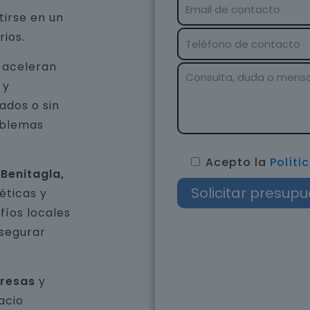
tirse en un
rios.
e aceleran
 y
ados o sin
oblemas
Acepto la
Políti
Benitagla,
éticas y
íos locales
asegurar
presas
y
acio