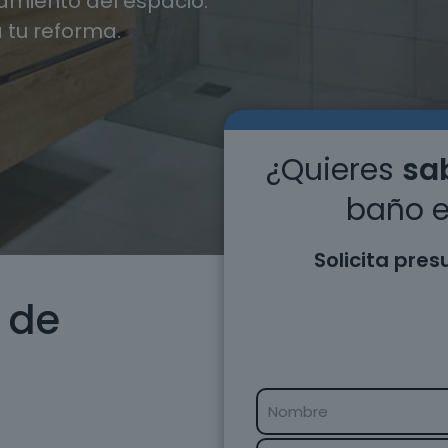
miento del espacio.
 tu reforma.
¿Quieres
sab
baño e
Solicita pre
 de