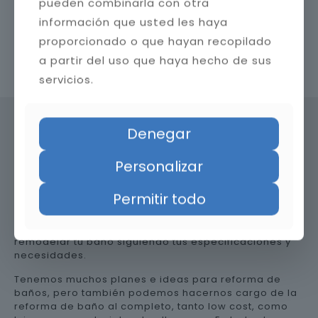
pueden combinarla con otra
información que usted les haya
proporcionado o que hayan recopilado
a partir del uso que haya hecho de sus
Contacta con nosotros
servicios.
Denegar
Precio de reformar el baño en
Personalizar
Granada
Permitir todo
Somos una empresa versátil, así que te ayudamos a
remodelar tu baño siguiendo tus especificaciones y
necesidades.
Tenemos muchos planes e ideas para reforma de
baños, pero también podemos hacernos cargo de la
reforma de baño al completo, tanto low cost, como