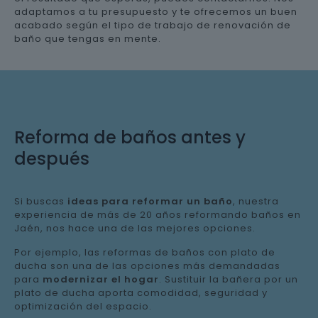
adaptamos a tu presupuesto y te ofrecemos un buen
acabado según el tipo de trabajo de renovación de
baño que tengas en mente.
Reforma de baños antes y
después
Si buscas
ideas para reformar un baño
, nuestra
experiencia de más de 20 años reformando baños en
Jaén, nos hace una de las mejores opciones.
Por ejemplo, las reformas de baños con plato de
ducha son una de las opciones más demandadas
para
modernizar el hogar
. Sustituir la bañera por un
plato de ducha aporta comodidad, seguridad y
optimización del espacio.