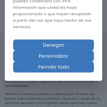
pueden combinarla con otra
información que usted les haya
proporcionado o que hayan recopilado
a partir del uso que haya hecho de sus
Contacta con nosotros
servicios.
Denegar
Precio de reformar el baño en
Personalizar
Jaén
Permitir todo
Somos una empresa versátil, así que te ayudamos a
remodelar tu baño siguiendo tus especificaciones y
necesidades.
Tenemos muchos planes e ideas para reforma de
baños, pero también podemos hacernos cargo de la
reforma de baño al completo, tanto low cost, como