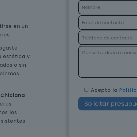
tirse en un
rios.
esgaste
u estética y
ados o sin
oblemas
Acepto la
Políti
 Chiclana
eras,
os los
esistentes