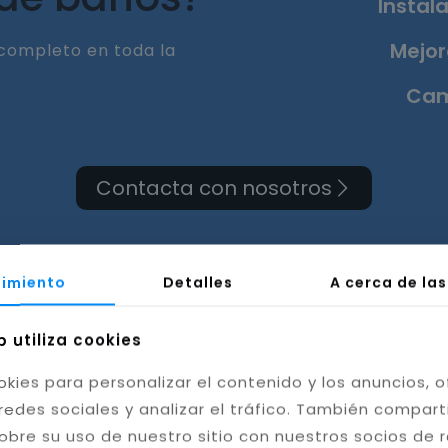
Instala
Mejor
completo en toda la
Cam
Contacta con nosotros
imiento
Detalles
A cerca de la
a de cuarto de baño en
b utiliza cookies
okies para personalizar el contenido y los anuncios, o
Jaén
redes sociales y analizar el tráfico. También compar
obre su uso de nuestro sitio con nuestros socios de 