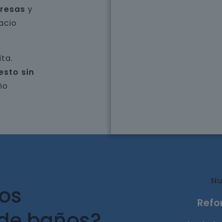
presas
y
acio
ta.
esto sin
ño
Nu
ros
Refo
 de baños?