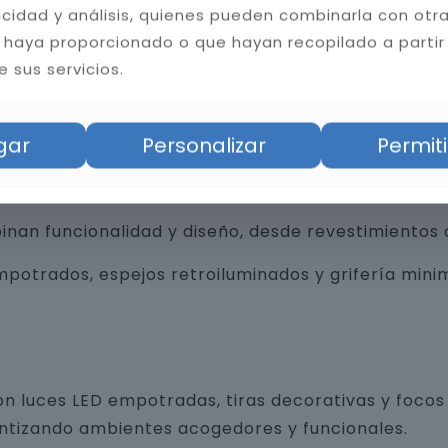
licidad y análisis, quienes pueden combinarla con otr
 haya proporcionado o que hayan recopilado a partir
 sus servicios.
bilidad del baño. Instalamos cerámica, porcelánico
tas resistentes a la humedad y hongos, mejorando l
gar
Personalizar
Permiti
an funcionalidad y diseño, desde revestimientos 
trados, espejos retroiluminados y grifería minim
n luces LED empotradas, tiras decorativas y focos 
antizando ambientes acogedores y funcionales.