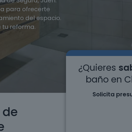
a de Segura, Jaén.
 para ofrecerte
miento del espacio.
 tu reforma.
¿Quieres
sab
baño en C
Solicita pre
 de
e