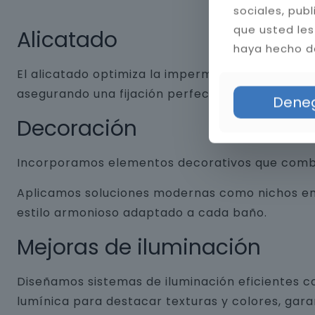
sociales, pub
que usted les
Alicatado
haya hecho de
El alicatado optimiza la impermeabilidad y dura
asegurando una fijación perfecta. Aplicamos jun
Dene
Decoración
Incorporamos elementos decorativos que combin
Aplicamos soluciones modernas como nichos empo
estilo armonioso adaptado a cada baño.
Mejoras de iluminación
Diseñamos sistemas de iluminación eficientes co
lumínica para destacar texturas y colores, gar