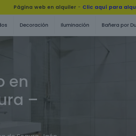
Página web en alquiler
-
Clic aquí para alqu
dos
Decoración
Iluminación
Bañera por D
o en
ura –