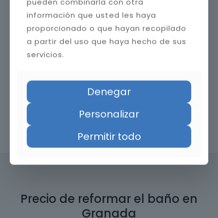
pueden combinarla con otra
información que usted les haya
proporcionado o que hayan recopilado
a partir del uso que haya hecho de sus
servicios.
Denegar
Personalizar
Contacta con nosotros
Permitir todo
Precio de reformar el baño en
Granada