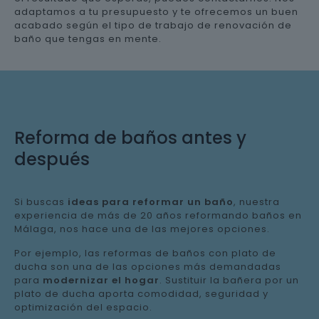
adaptamos a tu presupuesto y te ofrecemos un buen
acabado según el tipo de trabajo de renovación de
baño que tengas en mente.
Reforma de baños antes y
después
Si buscas
ideas para reformar un baño
, nuestra
experiencia de más de 20 años reformando baños en
Málaga, nos hace una de las mejores opciones.
Por ejemplo, las reformas de baños con plato de
ducha son una de las opciones más demandadas
para
modernizar el hogar
. Sustituir la bañera por un
plato de ducha aporta comodidad, seguridad y
optimización del espacio.