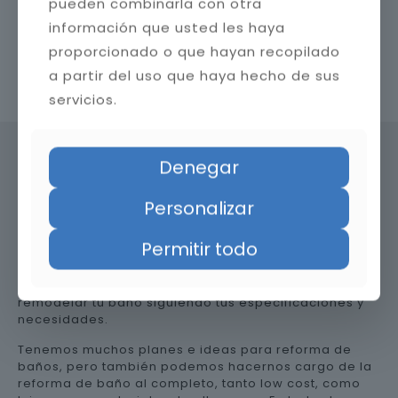
pueden combinarla con otra
información que usted les haya
proporcionado o que hayan recopilado
a partir del uso que haya hecho de sus
Contacta con nosotros
servicios.
Denegar
Precio de reformar el baño en
Personalizar
Málaga
Permitir todo
Somos una empresa versátil, así que te ayudamos a
remodelar tu baño siguiendo tus especificaciones y
necesidades.
Tenemos muchos planes e ideas para reforma de
baños, pero también podemos hacernos cargo de la
reforma de baño al completo, tanto low cost, como