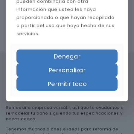
pueden combinarla con otra
información que usted les haya
proporcionado o que hayan recopilado
a partir del uso que haya hecho de sus
servicios.
Contacta con nosotros
Denegar
Personalizar
Precio de reformar el baño en
Permitir todo
Málaga
Somos una empresa versátil, así que te ayudamos a
remodelar tu baño siguiendo tus especificaciones y
necesidades.
Tenemos muchos planes e ideas para reforma de