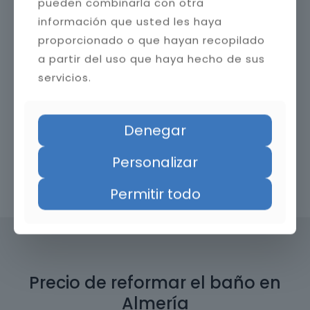
pueden combinarla con otra
información que usted les haya
proporcionado o que hayan recopilado
a partir del uso que haya hecho de sus
servicios.
Denegar
Personalizar
Contacta con nosotros
Permitir todo
Precio de reformar el baño en
Almería