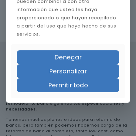
pueden combinarla con otra
información que usted les haya
proporcionado o que hayan recopilado
a partir del uso que haya hecho de sus
Contacta con nosotros
servicios.
Denegar
Precio de reformar el baño en
Personalizar
Almería
Permitir todo
Somos una empresa versátil, así que te ayudamos a
remodelar tu baño siguiendo tus especificaciones y
necesidades.
Tenemos muchos planes e ideas para reforma de
baños, pero también podemos hacernos cargo de la
reforma de baño al completo, tanto low cost, como