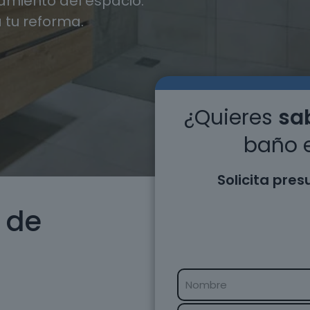
miento del espacio.
 tu reforma.
¿Quieres
sab
baño 
Solicita pre
 de