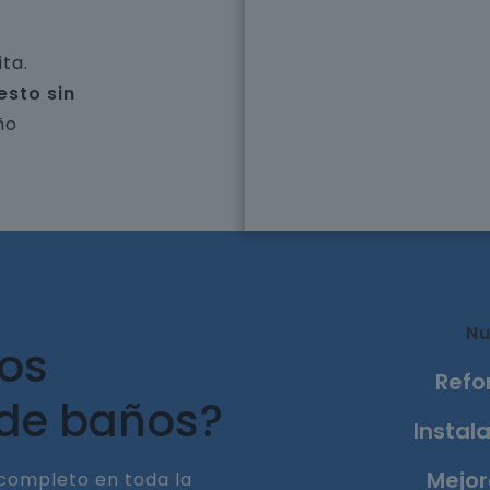
ta.
esto sin
ño
Nu
ros
Refo
 de baños?
Instala
Mejor
completo en toda la