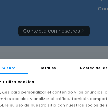
Cam
Contacta con nosotros
ma de cuarto de baño 
imiento
Detalles
A cerca de la
b utiliza cookies
okies para personalizar el contenido y los anuncios, o
redes sociales y analizar el tráfico. También compar
obre su uso de nuestro sitio con nuestros socios de 
bilidad del baño. Instalamos cerámica, porcelánico