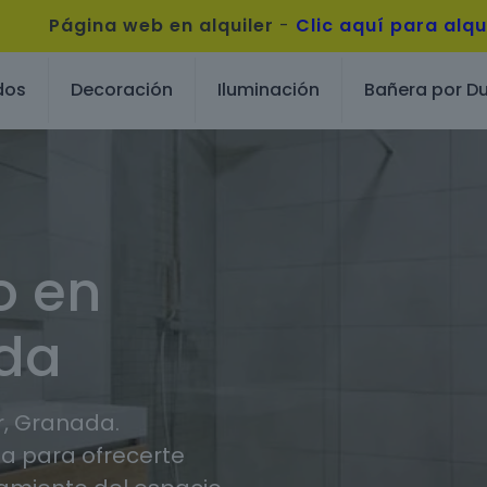
Página web en alquiler
-
Clic aquí para alqu
dos
Decoración
Iluminación
Bañera por D
o en
ada
, Granada.
 para ofrecerte