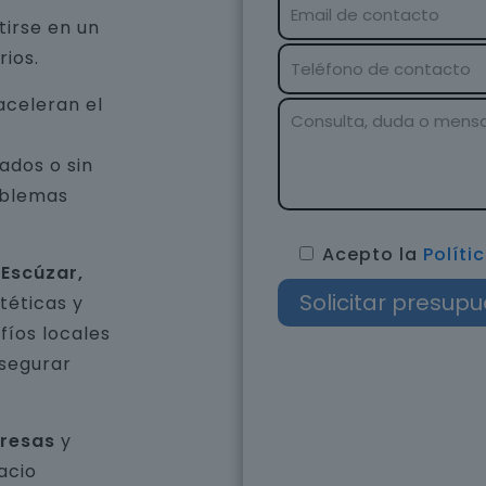
tirse en un
rios.
aceleran el
ados o sin
oblemas
Acepto la
Políti
 Escúzar,
téticas y
íos locales
asegurar
presas
y
acio