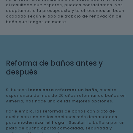
el resultado que esperas, puedes contactarnos. Nos
adaptamos a tu presupuesto y te ofrecemos un buen
acabado según el tipo de trabajo de renovación de
baño que tengas en mente.
Reforma de baños antes y
después
Si buscas
ideas para reformar un baño
, nuestra
experiencia de más de 20 años reformando baños en
Almería, nos hace una de las mejores opciones.
Por ejemplo, las reformas de baños con plato de
ducha son una de las opciones más demandadas
para
modernizar el hogar
. Sustituir la bañera por un
plato de ducha aporta comodidad, seguridad y