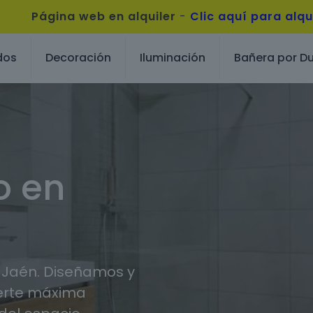
Página web en alquiler
-
Clic aquí para alqu
dos
Decoración
Iluminación
Bañera por D
o en
 Jaén. Diseñamos y
erte máxima