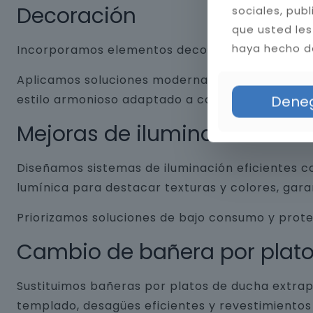
Decoración
sociales, pub
que usted les
haya hecho de
Incorporamos elementos decorativos que combin
Aplicamos soluciones modernas como nichos empo
estilo armonioso adaptado a cada baño.
Dene
Mejoras de iluminación
Diseñamos sistemas de iluminación eficientes co
lumínica para destacar texturas y colores, gar
Priorizamos soluciones de bajo consumo y prot
Cambio de bañera por plat
Sustituimos bañeras por platos de ducha extrap
templado, desagües eficientes y revestimientos 