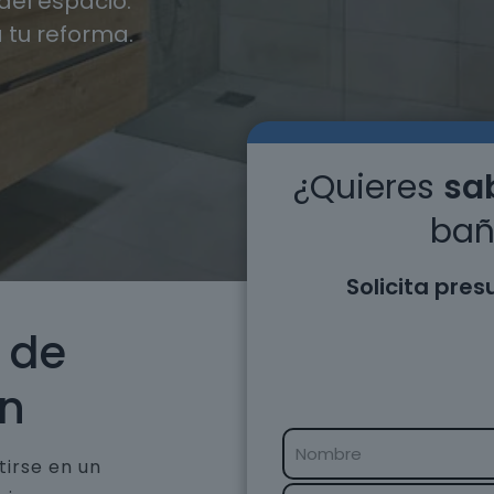
el espacio.
 tu reforma.
¿Quieres
sab
bañ
Solicita pre
 de
én
tirse en un