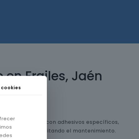
 en Frailes, Jaén
s cookies
frecer
 y piedra natural con adhesivos específicos,
timos
a estética y facilitando el mantenimiento.
redes