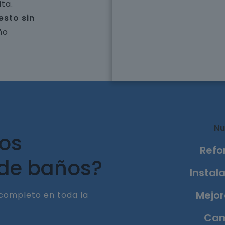
ta.
esto sin
ño
Nu
ros
Refo
 de baños?
Instala
Mejor
completo en toda la
Cam