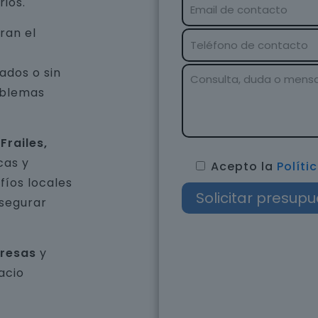
rios.
ran el
ados o sin
oblemas
Frailes,
cas y
Acepto la
Políti
íos locales
asegurar
presas
y
acio