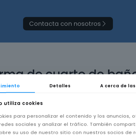
Contacta con nosotros
orma de cuarto de baño
imiento
Detalles
A cerca de la
b utiliza cookies
okies para personalizar el contenido y los anuncios, o
bilidad del baño. Instalamos cerámica, porcelánico
redes sociales y analizar el tráfico. También compar
tas resistentes a la humedad y hongos, mejorando l
obre su uso de nuestro sitio con nuestros socios de 