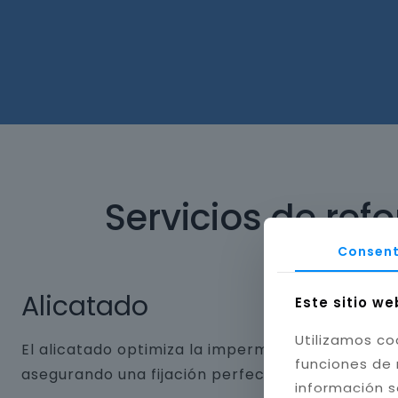
Servicios de ref
Consent
Alicatado
Este sitio we
Utilizamos co
El alicatado optimiza la impermeabilidad y dura
funciones de 
asegurando una fijación perfecta. Aplicamos jun
información s