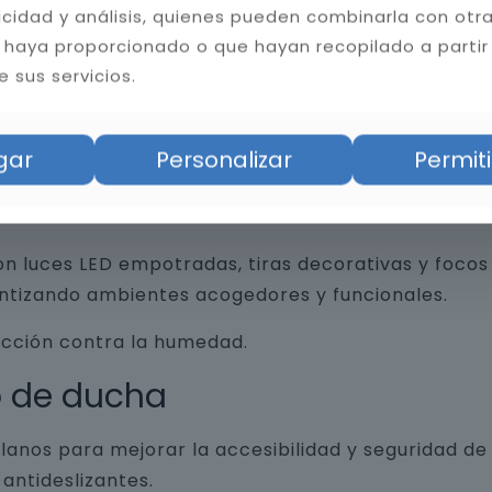
licidad y análisis, quienes pueden combinarla con otr
 haya proporcionado o que hayan recopilado a partir
 sus servicios.
an funcionalidad y diseño, desde revestimientos 
trados, espejos retroiluminados y grifería minim
gar
Personalizar
Permiti
n luces LED empotradas, tiras decorativas y focos 
antizando ambientes acogedores y funcionales.
ección contra la humedad.
o de ducha
lanos para mejorar la accesibilidad y seguridad d
antideslizantes.