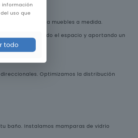
a información
 del uso que
con texturas hasta muebles a medida.
alista, optimizando el espacio y aportando un
r todo
direccionales. Optimizamos la distribución
e tu baño. Instalamos mamparas de vidrio