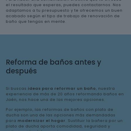
el resultado que esperas, puedes contactarnos. Nos
adaptamos a tu presupuesto y te ofrecemos un buen
acabado según el tipo de trabajo de renovación de
baño que tengas en mente.
Reforma de baños antes y
después
Si buscas
ideas para reformar un baño
, nuestra
experiencia de más de 20 años reformando baños en
Jaén, nos hace una de las mejores opciones.
Por ejemplo, las reformas de baños con plato de
ducha son una de las opciones más demandadas
para
modernizar el hogar
. Sustituir la bañera por un
plato de ducha aporta comodidad, seguridad y