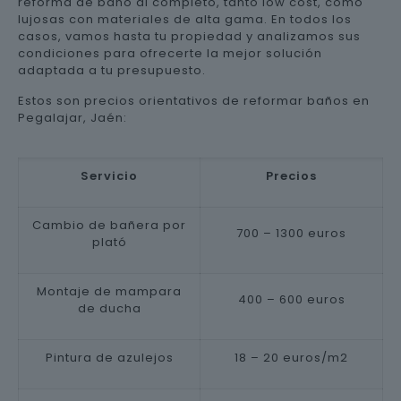
reforma de baño al completo, tanto low cost, como
lujosas con materiales de alta gama. En todos los
casos, vamos hasta tu propiedad y analizamos sus
condiciones para ofrecerte la mejor solución
adaptada a tu presupuesto.
Estos son precios orientativos de reformar baños en
Pegalajar, Jaén:
Servicio
Precios
Cambio de bañera por
700 – 1300 euros
plató
Montaje de mampara
400 – 600 euros
de ducha
Pintura de azulejos
18 – 20 euros/m2