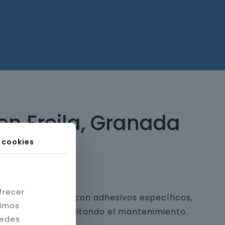
en Freila, Granada
s cookies
frecer
 y piedra natural con adhesivos específicos,
timos
a estética y facilitando el mantenimiento.
redes