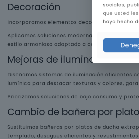
Decoración
sociales, pub
que usted les
haya hecho de
Incorporamos elementos decorativos que combin
Aplicamos soluciones modernas como nichos empo
estilo armonioso adaptado a cada baño.
Dene
Mejoras de iluminación
Diseñamos sistemas de iluminación eficientes co
lumínica para destacar texturas y colores, gar
Priorizamos soluciones de bajo consumo y prot
Cambio de bañera por plat
Sustituimos bañeras por platos de ducha extrap
templado, desagües eficientes y revestimientos 