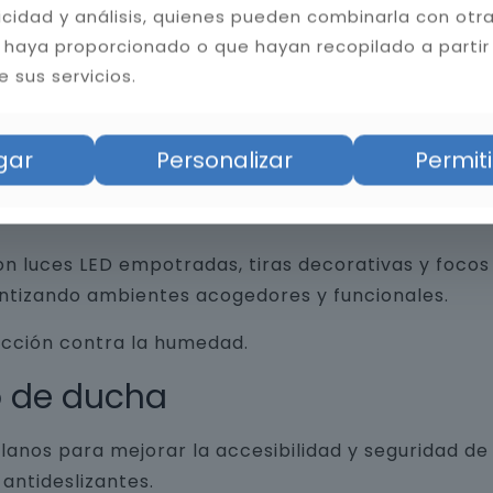
licidad y análisis, quienes pueden combinarla con otr
 haya proporcionado o que hayan recopilado a partir
 sus servicios.
an funcionalidad y diseño, desde revestimientos 
trados, espejos retroiluminados y grifería minim
gar
Personalizar
Permiti
n luces LED empotradas, tiras decorativas y focos 
antizando ambientes acogedores y funcionales.
ección contra la humedad.
o de ducha
lanos para mejorar la accesibilidad y seguridad d
antideslizantes.