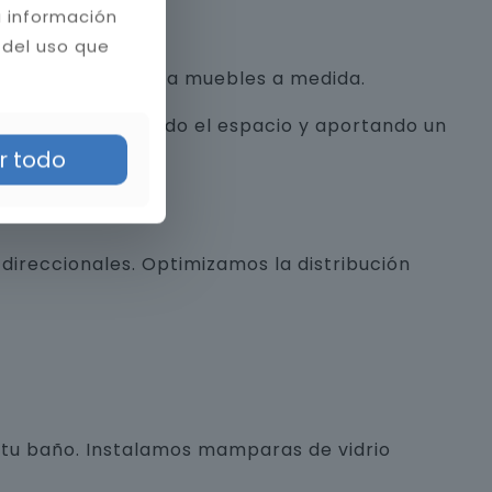
a información
 del uso que
con texturas hasta muebles a medida.
alista, optimizando el espacio y aportando un
r todo
direccionales. Optimizamos la distribución
e tu baño. Instalamos mamparas de vidrio