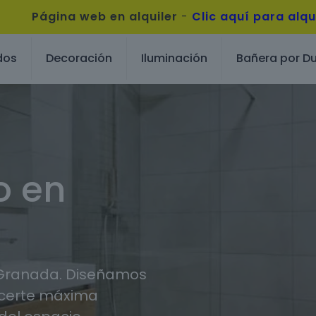
Página web en alquiler
-
Clic aquí para alqu
dos
Decoración
Iluminación
Bañera por D
o en
a
 Granada. Diseñamos
ecerte máxima