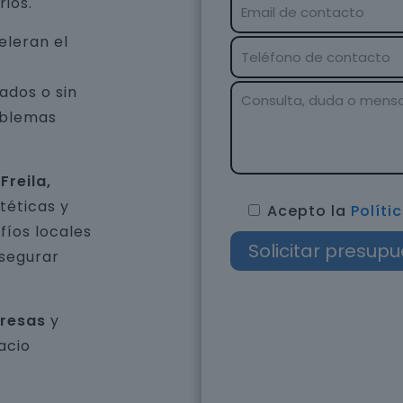
rios.
eleran el
ados o sin
oblemas
Freila,
téticas y
Acepto la
Políti
íos locales
asegurar
presas
y
acio