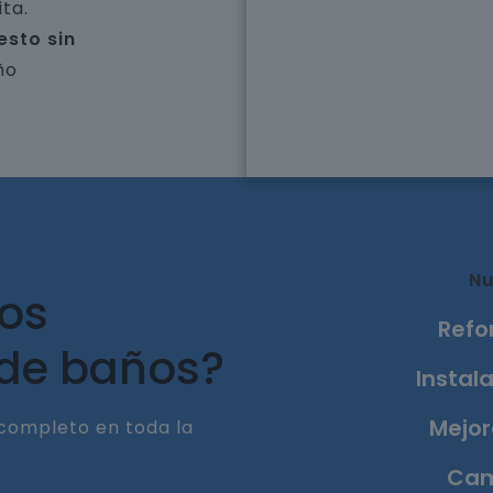
ta.
esto sin
ño
Nu
ros
Refo
 de baños?
Instala
Mejor
completo en toda la
Cam