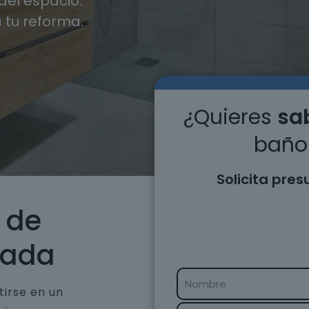
el espacio.
 tu reforma.
¿Quieres
sab
baño 
Solicita pre
 de
nada
tirse en un