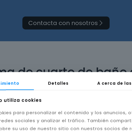
Contacta con nosotros
rma de cuarto de baño 
imiento
Detalles
A cerca de la
b utiliza cookies
okies para personalizar el contenido y los anuncios, o
bilidad del baño. Instalamos cerámica, porcelánico
redes sociales y analizar el tráfico. También compar
tas resistentes a la humedad y hongos, mejorando l
obre su uso de nuestro sitio con nuestros socios de 