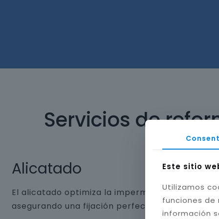
Servicios de refo
Consent
Alicatado
Este sitio we
Utilizamos co
El alicatado optimiza la impermeabilidad y dura
funciones de 
asegurando una fijación perfecta. Aplicamos jun
información s