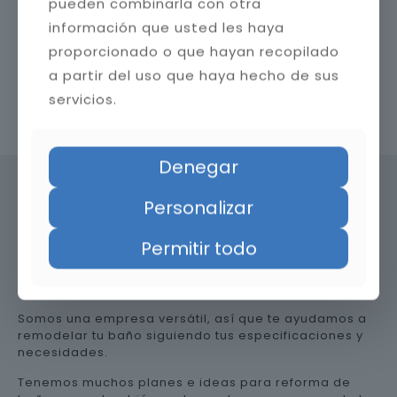
pueden combinarla con otra
información que usted les haya
proporcionado o que hayan recopilado
a partir del uso que haya hecho de sus
servicios.
Contacta con nosotros
Denegar
Personalizar
Precio de reformar el baño en
Permitir todo
Jaén
Somos una empresa versátil, así que te ayudamos a
remodelar tu baño siguiendo tus especificaciones y
necesidades.
Tenemos muchos planes e ideas para reforma de