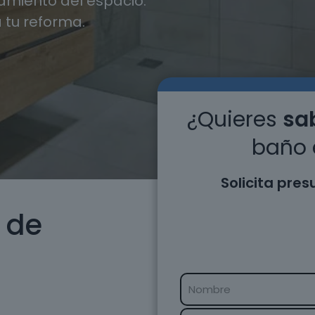
miento del espacio.
 tu reforma.
¿Quieres
sab
baño 
Solicita pre
 de