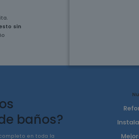
ta.
esto sin
ño
Nu
ros
Refo
 de baños?
Instala
Mejor
completo en toda la