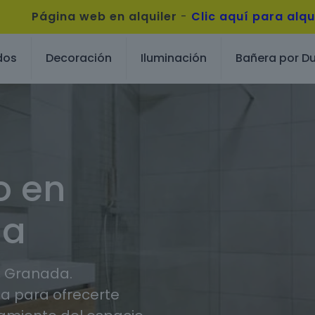
Página web en alquiler
-
Clic aquí para alqu
dos
Decoración
Iluminación
Bañera por D
o en
da
, Granada.
 para ofrecerte