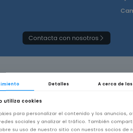
Cam
Contacta con nosotros
rma de cuarto de baño 
imiento
Detalles
A cerca de la
b utiliza cookies
okies para personalizar el contenido y los anuncios, o
redes sociales y analizar el tráfico. También compar
obre su uso de nuestro sitio con nuestros socios de 
bilidad del baño. Instalamos cerámica, porcelánico