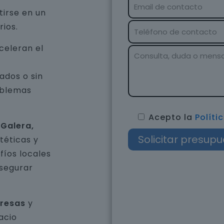
tirse en un
rios.
celeran el
ados o sin
oblemas
Acepto la
Políti
 Galera,
téticas y
íos locales
asegurar
presas
y
acio