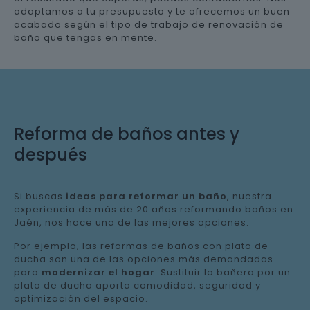
adaptamos a tu presupuesto y te ofrecemos un buen
acabado según el tipo de trabajo de renovación de
baño que tengas en mente.
Reforma de baños antes y
después
Si buscas
ideas para reformar un baño
, nuestra
experiencia de más de 20 años reformando baños en
Jaén, nos hace una de las mejores opciones.
Por ejemplo, las reformas de baños con plato de
ducha son una de las opciones más demandadas
para
modernizar el hogar
. Sustituir la bañera por un
plato de ducha aporta comodidad, seguridad y
optimización del espacio.