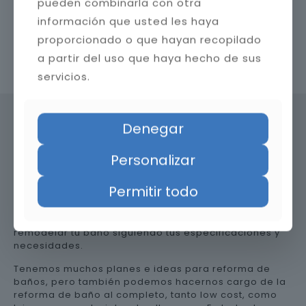
pueden combinarla con otra
información que usted les haya
proporcionado o que hayan recopilado
a partir del uso que haya hecho de sus
Contacta con nosotros
servicios.
Denegar
Precio de reformar el baño en
Personalizar
Jaén
Permitir todo
Somos una empresa versátil, así que te ayudamos a
remodelar tu baño siguiendo tus especificaciones y
necesidades.
Tenemos muchos planes e ideas para reforma de
baños, pero también podemos hacernos cargo de la
reforma de baño al completo, tanto low cost, como