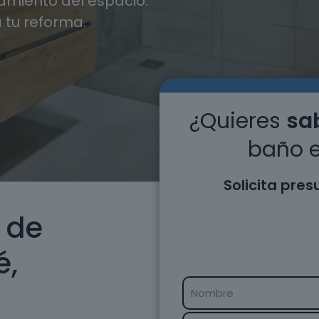
miento del espacio.
 tu reforma.
¿Quieres
sab
baño e
Solicita pre
 de
é,