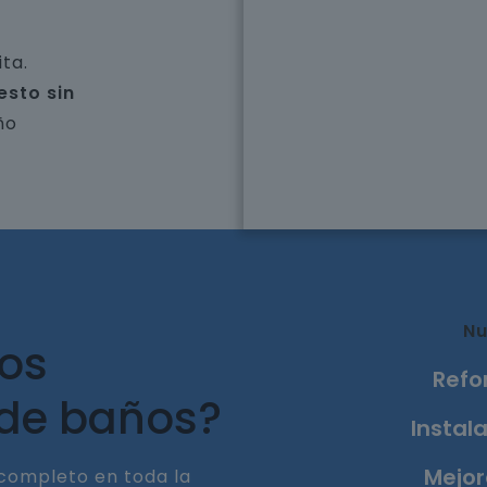
ta.
esto sin
ño
Nu
ros
Refo
 de baños?
Instala
Mejor
completo en toda la