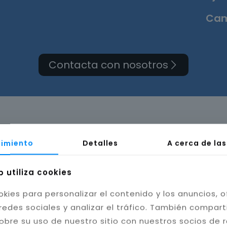
Cam
Contacta con nosotros
ma de cuarto de baño 
imiento
Detalles
A cerca de la
b utiliza cookies
okies para personalizar el contenido y los anuncios, o
redes sociales y analizar el tráfico. También compar
obre su uso de nuestro sitio con nuestros socios de 
bilidad del baño. Instalamos cerámica, porcelánico