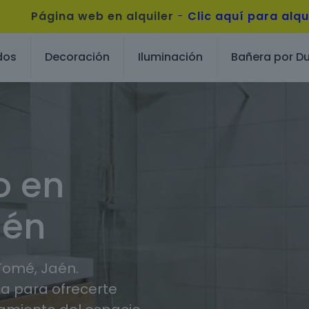
Página web en alquiler
-
Clic aquí para alqu
dos
Decoración
Iluminación
Bañera por D
o en
aén
Tomé, Jaén.
 para ofrecerte