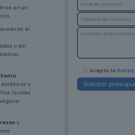
tirse en un
rios.
aceleran el
ados o sin
oblemas
Acepto la
Políti
 Santo
 estéticas y
íos locales
asegurar
presas
y
acio