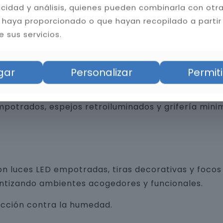
licidad y análisis, quienes pueden combinarla con otr
 haya proporcionado o que hayan recopilado a partir
bilidad del baño. Instalamos cerámica, porcelánico
 sus servicios.
tas resistentes a la humedad y hongos, mejorando l
gar
Personalizar
Permiti
an funcionalidad y diseño, desde revestimientos 
trados, espejos retroiluminados y grifería minim
n luces LED empotradas, tiras decorativas y focos 
antizando ambientes acogedores y funcionales.
ección contra la humedad.