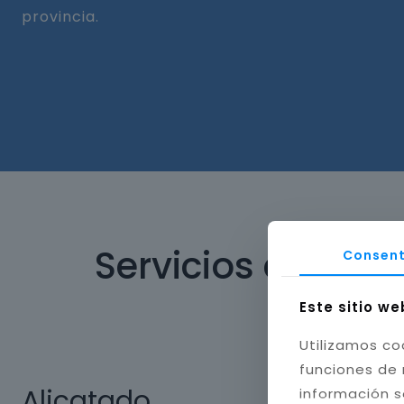
provincia.
Servicios de ref
Consent
Este sitio we
Utilizamos co
funciones de 
Alicatado
información s