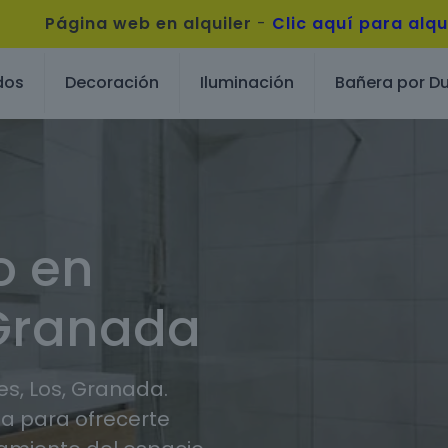
Página web en alquiler
-
Clic aquí para alqu
dos
Decoración
Iluminación
Bañera por D
o en
 Granada
s, Los, Granada.
 para ofrecerte