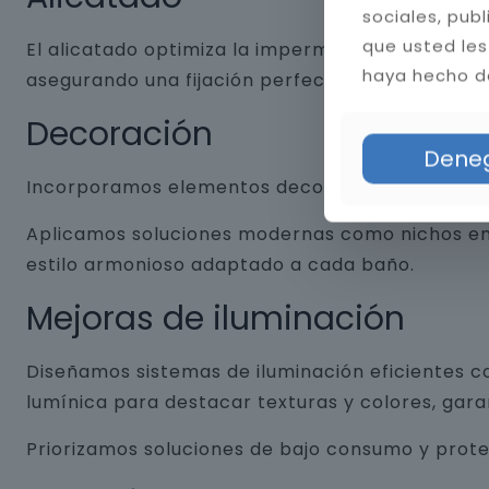
sociales, pub
que usted les
El alicatado optimiza la impermeabilidad y dura
haya hecho de
asegurando una fijación perfecta. Aplicamos jun
Decoración
Dene
Incorporamos elementos decorativos que combin
Aplicamos soluciones modernas como nichos empo
estilo armonioso adaptado a cada baño.
Mejoras de iluminación
Diseñamos sistemas de iluminación eficientes co
lumínica para destacar texturas y colores, gar
Priorizamos soluciones de bajo consumo y prot