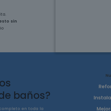
ta.
esto sin
ño
Nu
ros
Refo
 de baños?
Instala
Mejor
completo en toda la