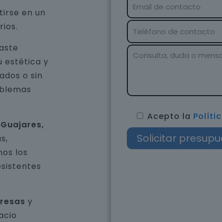
tirse en un
rios.
gaste
u estética y
ados o sin
oblemas
Acepto la
Políti
 Guajares,
s,
os los
esistentes
presas
y
acio