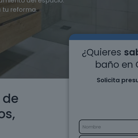
miento del espacio.
 tu reforma.
¿Quieres
sab
baño en 
Solicita pre
 de
os,