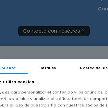
Cam
Contacta con nosotros
orma de cuarto de baño 
imiento
Detalles
A cerca de la
Granada
b utiliza cookies
okies para personalizar el contenido y los anuncios, o
redes sociales y analizar el tráfico. También compar
obre su uso de nuestro sitio con nuestros socios de 