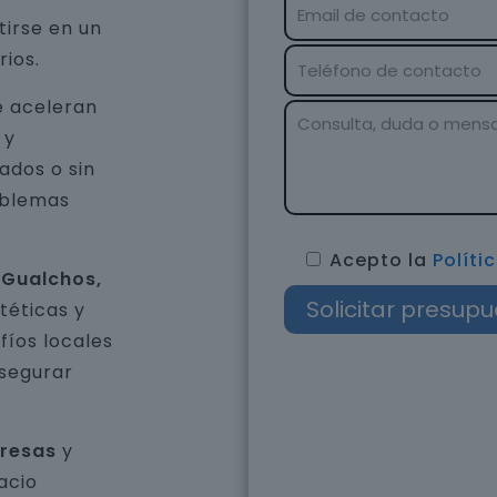
tirse en un
rios.
e aceleran
 y
ados o sin
oblemas
Acepto la
Políti
 Gualchos,
téticas y
íos locales
asegurar
presas
y
acio