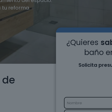
miento del espacio.
 tu reforma.
¿Quieres
sab
baño e
Solicita pre
 de