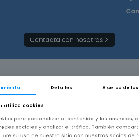
Cam
Contacta con nosotros
ma de cuarto de baño e
imiento
Detalles
A cerca de la
b utiliza cookies
okies para personalizar el contenido y los anuncios, o
redes sociales y analizar el tráfico. También compar
obre su uso de nuestro sitio con nuestros socios de 
bilidad del baño. Instalamos cerámica, porcelánico