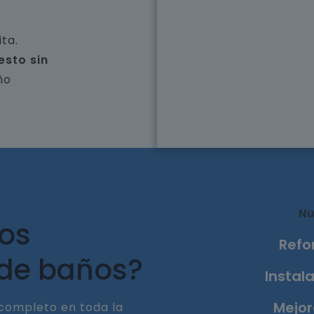
ta.
esto sin
ño
Nu
ros
Refo
 de baños?
Instala
Mejor
completo en toda la