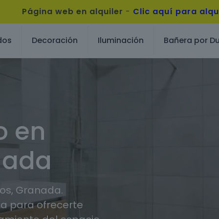
Página web en alquiler
-
Clic aquí para alqu
dos
Decoración
Iluminación
Bañera por D
o en
nada
os, Granada.
 para ofrecerte